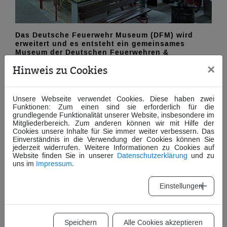
Das Deutsche Feuerwehr Museum (DFM) wird
erweitert und es entsteht ein gemeinsames
Museum der Deutschen Feuerwehren &
Technischen Hilfswerks.
×
Hinweis zu Cookies
Unsere Webseite verwendet Cookies. Diese haben zwei
Funktionen: Zum einen sind sie erforderlich für die
grundlegende Funktionalität unserer Website, insbesondere im
Mitgliederbereich. Zum anderen können wir mit Hilfe der
Cookies unsere Inhalte für Sie immer weiter verbessern. Das
Einverständnis in die Verwendung der Cookies können Sie
jederzeit widerrufen. Weitere Informationen zu Cookies auf
MTW, GKW, WLF, MLW -
Website finden Sie in unserer
Datenschutzerklärung
und zu
uns im
Impressum
.
THW-SPIELZEIT
Einstellungen
Speichern
Alle Cookies akzeptieren