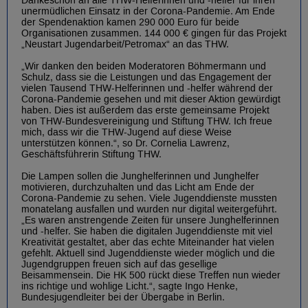
Dankeschön an alle THW-Helferinnen und -helfer für ihren
unermüdlichen Einsatz in der Corona-Pandemie. Am Ende
der Spendenaktion kamen 290 000 Euro für beide
Organisationen zusammen. 144 000 € gingen für das Projekt
„Neustart Jugendarbeit/Petromax“ an das THW.
„Wir danken den beiden Moderatoren Böhmermann und
Schulz, dass sie die Leistungen und das Engagement der
vielen Tausend THW-Helferinnen und -helfer während der
Corona-Pandemie gesehen und mit dieser Aktion gewürdigt
haben. Dies ist außerdem das erste gemeinsame Projekt
von THW-Bundesvereinigung und Stiftung THW. Ich freue
mich, dass wir die THW-Jugend auf diese Weise
unterstützen können.“, so Dr. Cornelia Lawrenz,
Geschäftsführerin Stiftung THW.
Die Lampen sollen die Junghelferinnen und Junghelfer
motivieren, durchzuhalten und das Licht am Ende der
Corona-Pandemie zu sehen. Viele Jugenddienste mussten
monatelang ausfallen und wurden nur digital weitergeführt.
„Es waren anstrengende Zeiten für unsere Junghelferinnen
und -helfer. Sie haben die digitalen Jugenddienste mit viel
Kreativität gestaltet, aber das echte Miteinander hat vielen
gefehlt. Aktuell sind Jugenddienste wieder möglich und die
Jugendgruppen freuen sich auf das gesellige
Beisammensein. Die HK 500 rückt diese Treffen nun wieder
ins richtige und wohlige Licht.“, sagte Ingo Henke,
Bundesjugendleiter bei der Übergabe in Berlin.