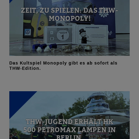
ZEIT, ZU SPIELEN: DAS THW-
MONOPOLY!
Das Kultspiel Monopoly gibt es ab sofort als
THW-Edition.
THW-JUGEND ERHÄLT HK
500 PETROMAX LAMPEN IN
BERLIN.