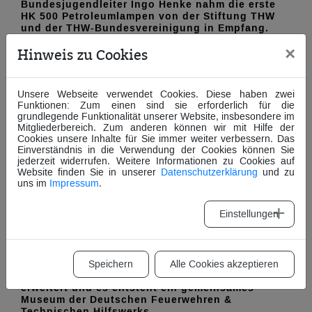
Bundesjugendleiter Ingo Henke nahm die erste
HK 500 Petroleumlampen von der Stiftung THW
und der THW-Bundesvereinigung in Empfang.
×
Hinweis zu Cookies
Unsere Webseite verwendet Cookies. Diese haben zwei
Funktionen: Zum einen sind sie erforderlich für die
grundlegende Funktionalität unserer Website, insbesondere im
Mitgliederbereich. Zum anderen können wir mit Hilfe der
Cookies unsere Inhalte für Sie immer weiter verbessern. Das
Einverständnis in die Verwendung der Cookies können Sie
STARTSCHUSS FÜR EIN
jederzeit widerrufen. Weitere Informationen zu Cookies auf
Website finden Sie in unserer
Datenschutzerklärung
und zu
GEMEINSAMES MUSEUM
uns im
Impressum
.
Einstellungen
Speichern
Alle Cookies akzeptieren
Das Deutsche Feuerwehr Museum (DFM) wird
erweitert und es entsteht ein gemeinsames
Museum der Deutschen Feuerwehren &
Technischen Hilfswerks.