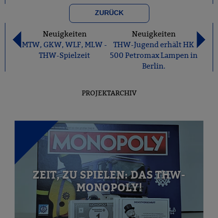
ZURÜCK
Neuigkeiten
Neuigkeiten
MTW, GKW, WLF, MLW -
THW-Jugend erhält HK
THW-Spielzeit
500 Petromax Lampen in
Berlin.
PROJEKTARCHIV
ZEIT, ZU SPIELEN: DAS THW-
MONOPOLY!