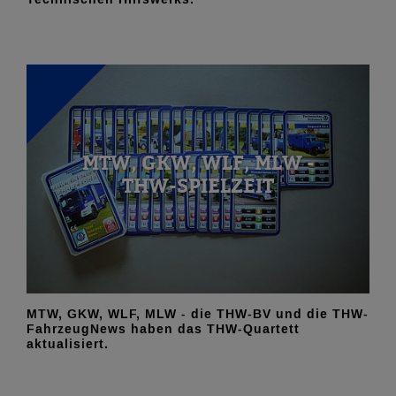
MTW, GKW, WLF, MLW -
THW-SPIELZEIT
MTW, GKW, WLF, MLW - die THW-BV und die THW-
FahrzeugNews haben das THW-Quartett
aktualisiert.