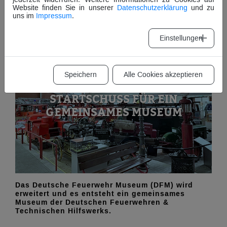
und der THW-Bundesvereinigung in Empfang.
Website finden Sie in unserer
Datenschutzerklärung
und zu
uns im
Impressum
.
Einstellungen
Speichern
Alle Cookies akzeptieren
STARTSCHUSS FÜR EIN
GEMEINSAMES MUSEUM
Das Deutsche Feuerwehr Museum (DFM) wird
erweitert und es entsteht ein gemeinsames
Museum der Deutschen Feuerwehren &
Technischen Hilfswerks.