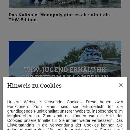
Das Kultspiel Monopoly gibt es ab sofort als
THW-Edition.
THW-JUGEND ERHÄLT HK
500 PETROMAX LAMPEN IN
×
BERLIN.
Hinweis zu Cookies
Unsere Webseite verwendet Cookies. Diese haben zwei
Funktionen: Zum einen sind sie erforderlich für die
grundlegende Funktionalität unserer Website, insbesondere im
Mitgliederbereich. Zum anderen können wir mit Hilfe der
Cookies unsere Inhalte für Sie immer weiter verbessern. Das
Bundesjugendleiter Ingo Henke nahm die erste
Einverständnis in die Verwendung der Cookies können Sie
HK 500 Petroleumlampen von der Stiftung THW
jederzeit widerrufen. Weitere Informationen zu Cookies auf