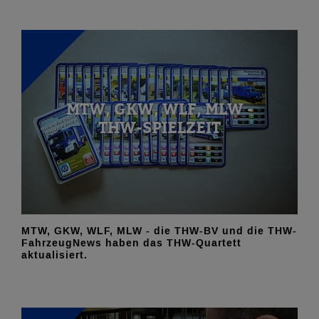
MTW, GKW, WLF, MLW -
THW-SPIELZEIT
MTW, GKW, WLF, MLW - die THW-BV und die THW-
FahrzeugNews haben das THW-Quartett
aktualisiert.