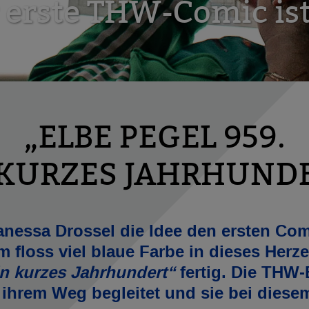
 erste THW-Comic ist
„ELBE PEGEL 959.
 KURZES JAHRHUNDE
Vanessa Drossel die Idee den ersten Co
m floss viel blaue Farbe in dieses Herze
in kurzes Jahrhundert“
fertig. Die THW
 ihrem Weg begleitet und sie bei diesem