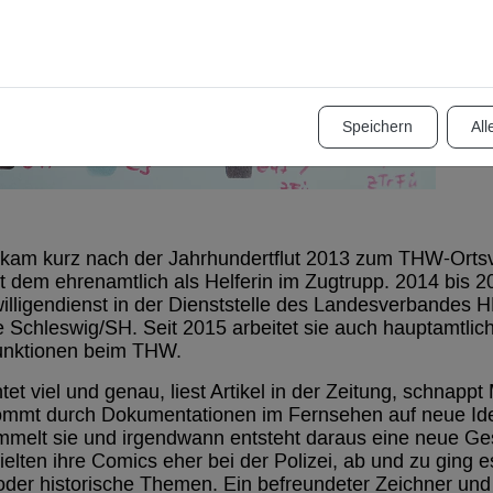
Speichern
All
kam kurz nach der Jahrhundertflut 2013 zum THW-Ortsv
it dem ehrenamtlich als Helferin im Zugtrupp. 2014 bis 20
willigendienst in der Dienststelle des Landesverbandes
e Schleswig/SH. Seit 2015 arbeitet sie auch hauptamtlich
unktionen beim THW.
t viel und genau, liest Artikel in der Zeitung, schnapp
ommt durch Dokumentationen im Fernsehen auf neue Idee
mmelt sie und irgendwann entsteht daraus eine neue Ges
elten ihre Comics eher bei der Polizei, ab und zu ging 
oder historische Themen. Ein befreundeter Zeichner und