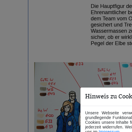
Die Hauptfigur de
Ehrenamtlicher be
dem Team vom Ort
gesichert und Tr
Wassermassen zu 
sicher, ob er wir
Pegel der Elbe st
Hinweis zu Cook
Unsere Webseite verwe
grundlegende Funktionali
Cookies unsere Inhalte 
jederzeit widerrufen. We
uns im
Impressum
.