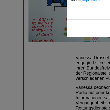
Vanessa Drossel 
engagiert sich se
ihren Bundesfrei
der Regionalstell
verschiedenen F
Vanessa beobachte
Radio auf oder k
Informationen sa
Vergangenheit spi
Rettungsdienste 