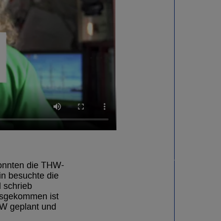
 konnten die THW-
in besuchte die
 schrieb
ausgekommen ist
HW geplant und