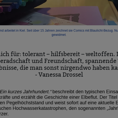
d arbeitet in Kiel. Seit über 15 Jahren zeichnet sie Comics mit Blaulicht-Bezug.
gewidmet.
ch für: tolerant – hilfsbereit – weltoffen.
radschaft und Freundschaft, spannende 
bnisse, die man sonst nirgendwo haben k
- Vanessa Drossel
 Ein kurzes Jahrhundert.“
beschreibt den typischen Eins
kräfte und erzählt die Geschichte einer Elbeflut. Der Tit
n Pegelhöchststand und weist sofort auf eine aktuelle E
schen Hochwasserkatastrophen, den sogenannten „Jahrh
zer.