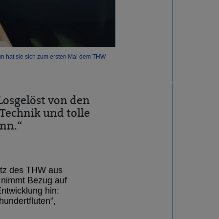
 Nun hat sie sich zum ersten Mal dem THW
 Losgelöst von den
Technik und tolle
ann.“
atz des THW aus
el nimmt Bezug auf
ntwicklung hin:
undertfluten“,