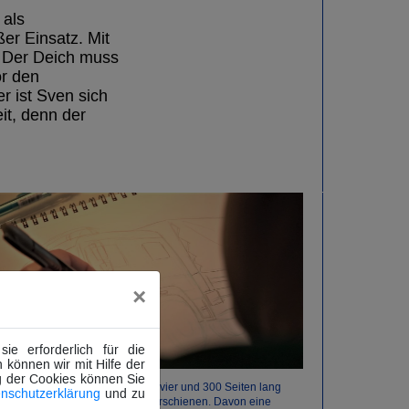
 als
ßer Einsatz. Mit
 Der Deich muss
or den
r ist Sven sich
it, denn der
×
e erforderlich für die
 können wir mit Hilfe der
g der Cookies können Sie
18 Online-Comics - zwischen vier und 300 Seiten lang
nschutzerklärung
und zu
sind von Vanessa Drossel erschienen. Davon eine