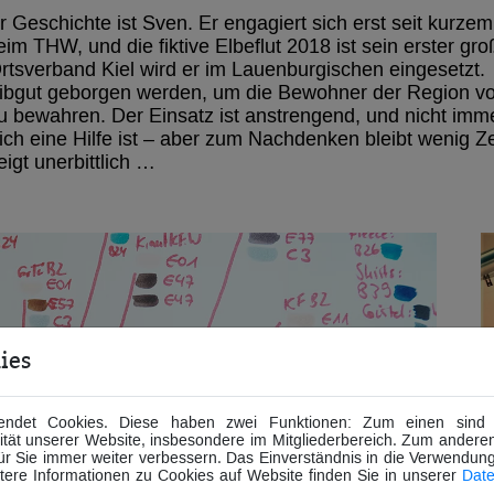
r Geschichte ist Sven. Er engagiert sich erst seit kurzem
im THW, und die fiktive Elbeflut 2018 ist sein erster gro
sverband Kiel wird er im Lauenburgischen eingesetzt.
eibgut geborgen werden, um die Bewohner der Region v
bewahren. Der Einsatz ist anstrengend, und nicht imme
klich eine Hilfe ist – aber zum Nachdenken bleibt wenig Ze
eigt unerbittlich …
ies
ndet Cookies. Diese haben zwei Funktionen: Zum einen sind si
tät unserer Website, insbesondere im Mitgliederbereich. Zum anderen
für Sie immer weiter verbessern. Das Einverständnis in die Verwendun
itere Informationen zu Cookies auf Website finden Sie in unserer
Date