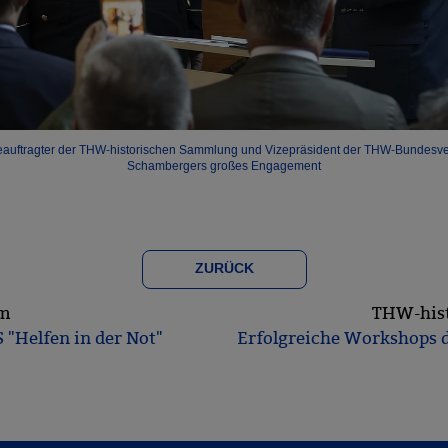
eauftragter der THW-historischen Sammlung und Vizepräsident der THW-Bundesver
Schambergers großes Engagement
ZURÜCK
um
THW-his
"Helfen in der Not"
Erfolgreiche Workshops