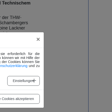
d Technischem
r der THW-
 Schambergers
bine Lackner
Leistung
×
geblich zur
 Feuerwehr und
e erforderlich für die
g und Geschichte
 können wir mit Hilfe der
g der Cookies können Sie
rung
nschutzerklärung
und zu
fer wird das
Einstellungen
 auf die weitere
me
e Cookies akzeptieren
nd wünscht ihm