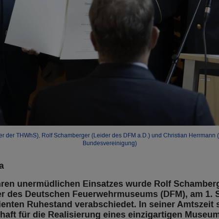
agter der THWhS), Rolf Schamberger (Leider des DFM a.D.) und Christian Herrman
Bundesvereinigung)
a
hren unermüdlichen Einsatzes wurde Rolf Schamberg
ter des Deutschen Feuerwehrmuseums (DFM), am 1. 
enten Ruhestand verabschiedet. In seiner Amtszeit s
aft für die Realisierung eines einzigartigen Museum