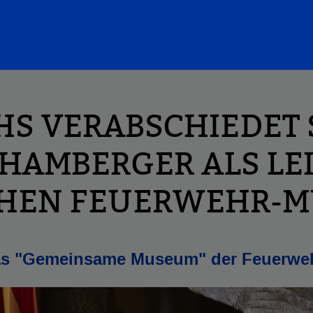
HS VERABSCHIEDET 
CHAMBERGER ALS LEI
HEN FEUERWEHR-
das "Gemeinsame Museum" der Feuerw