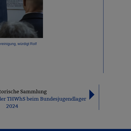
einigung, würdigt Rolf
Rolf Schamberger (links) und Pr
torische Sammlung
 der THWhS beim Bundesjugendlager
2024