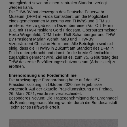
angegliedert sowie an einen zentralen Standort verlegt
werden kann.
Die THW-BV hat deswegen das Deutsche Feuerwehr
Museum (DFM) in Fulda kontaktiert, um die Möglichkeit
eines gemeinsamen Museums von THWhS und DFM zu
erörtern. Hierzu gab es im Dezember einen Vor-Ort-Termin
u. a. mit THW-Präsident Gerd Friedsam, Oberbürgermeister
Heiko Wingenfeld, DFM-Leiter Rolf Schamberger und THW-
BV Präsident Marian Wendt, MdB und THW-BV
Vizepräsident Christian Herrmann. Alle Beteiligten sind sich
einig, dass die THWhS in Zukunft am Standort des DFM in
Fulda untergebracht und damit für die breite Öffentlichkeit
zugänglich gemacht wird. Ziel ist es, zum 75. Geburtstag des
THW das erste Bevölkerungsschutzmuseum (Arbeitstitel) zu
eröffnen.
Ehrenordnung und Förderrichtlinie
Die Arbeitsgruppe Ehrenordnung hatte auf der 157.
Präsidiumssitzung im Oktober 2020 ihre Ergebnisse
vorgestellt. Auf der aktuelle Präsidiumssitzung am Freitag,
26. März 2021, wurde sie verabschiedet.
Besonderes Novum: Die Tragegenehmigung der Ehrennadel
als Bandspangenausführung wurde durch die Bundesanstalt
Technisches Hilfswerk erteilt.