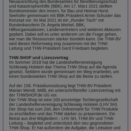
Neuausrichtung des Bundesamtes für Bevölkerungsschutz
und Katastrophenhilfe (BBK). Am 17. März 2021 stellten
Bundesminister des Innern, für Bau und Heimat Horst
Seehofer gemeinsam mit BBK-Präsident Armin Schuster das
Konzept vor. Im Mai 2021 ist ein „Runder Tisch“ mit
Bundeskanzlerin Dr. Angela Merkel, BBK,
Hilfsorganisationen, Ländervertretern und weiteren Akteuren
geplant. Dabei soll es unter anderem um die Frage gehen,
wie man die Ressourcen stärker bündeln kann. Die THW-BV
wird diesen Reformweg eng zusammen mit der THW-
Leitung und THW-Präsident Gerd Friedsam begleiten.
THW-SHOP und Lizenzvertrag
Im Sommer 2018 hat die Landeshelfervereinigung
Schleswig-Holstein das Thema THW-Shop auf die Agenda
gesetzt. Seitdem wurde gemeinsam ein Weg erarbeitet, um
einen bundesweiten THW-Shop auf die Beine zu stellen.
Auf der 158. Präsidiumssitzung liegt THW-BV Präsident
Marian Wendt, MdB, ein unterschriftsreifer Lizenzvertrag mit
der THWSHOP.de UG vor.
Der THW-Shop ist eine 100-prozentige Tochtergesellschaft
der Landeshelfervereinigung Schleswig-Holstein (LHV SH).
Der Shop hat zum Ziel, den Onlinemarkt für THW Produkte
zu erschließen und das THW stärker zu präsentieren. Ein
Beirat aus drei Mitgliedern - LHV SH, THW-BV und THW-
Leitung – begleitet und unterstützt den neu gegründeten
THW-Shop. Er hat außerdem die Aufgabe, die Leitsätze und