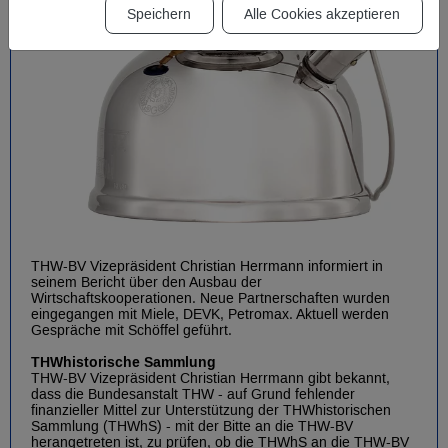
Speichern
Alle Cookies akzeptieren
THW-BV Vizepräsident Christian Herrmann informiert in
seinem Bericht über den Ausbau der
Wirtschaftskooperationen. Neue Partnerschaften wurden
eingegangen mit Miele, DEVK, Petromax. Aktuell werden
Gespräche mit Schöffel geführt.
THWhistorische Sammlung
THW-BV Vizepräsident Christian Herrmann gibt bekannt,
dass die Bundesanstalt THW - auf Grund fehlender
finanzieller Mittel zur Unterstützung der THWhistorischen
Sammlung (THWhS) - mit der Bitte an die THW-BV
herangetreten ist, zu prüfen, ob die THWhS an die THW-BV