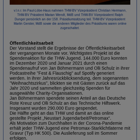
v.l.n.r. Im Paul-Löbe-Haus nahmen THW-BV Vizepräsident Christian Herrmann,
THW-BV Präsident Marian Wendt, MdB und THW-BV Vizepräsident Ralph
Dunger persönlich an der 158. Präsidiumssitzung teil. THW-BV Vizepräsident
Martin Gerster, MdB sowie die anderen Mitglieder des Präsidiums waren online
zugeschaltet.
Öffentlichkeitsarbeit
Der Vorstand stellt die Ergebnisse der Öffentlichkeitsarbeit
der vergangenen Monate vor. Wichtigstes Projekt ist die
Spendenaktion für die THW-Jugend. 144.000 Euro konnten
im Dezember 2020 und Januar 2021 durch einen
Spendenaufruf von Jan Böhmermann und Olli Schulz in ihrer
Podcastreihe "Fest & Flauschig" auf Spotify generiert
werden. In ihrer Jahresrückblicksendung, dem sogenannten
"Weihnachtszirkus", blickten sie mit Gästen zurück auf das
Jahr 2020 und sammelten gleichzeitig Spenden für
ausgewählte Charity-Organisationen.
Jan Böhmermann spendete seinen Anteil an das Deutsche
Rote Kreuz und Olli Schulz an das Technische Hilfswerk.
Insgesamt wurden 290.000 Euro gespendet.
Die Hälfte geht an das THW und damit an das online
gestellte Projekt „Neustart Jugendarbeit/Petromax“.
Als Motivation zum Durchhalten in der Corona-Pandemie
erhält jeder THW-Jugend eine Petromax-Starklichtlaterne mit
Gravur (Typ HK 500). Die Auslieferung soll im Sommer
erfolgen.