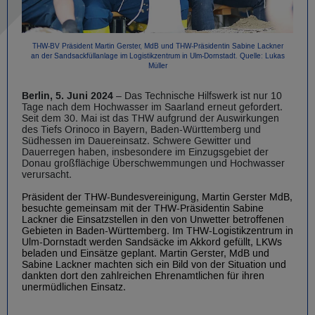
THW-BV Präsident Martin Gerster, MdB und THW-Präsidentin Sabine Lackner
an der Sandsackfüllanlage im Logistikzentrum in Ulm-Dornstadt. Quelle: Lukas
Müller
Berlin, 5. Juni 2024
– Das Technische Hilfswerk ist nur 10
Tage nach dem Hochwasser im Saarland erneut gefordert.
Seit dem 30. Mai ist das THW aufgrund der Auswirkungen
des Tiefs Orinoco in Bayern, Baden-Württemberg und
Südhessen im Dauereinsatz. Schwere Gewitter und
Dauerregen haben, insbesondere im Einzugsgebiet der
Donau großflächige Überschwemmungen und Hochwasser
verursacht.
Präsident der THW-Bundesvereinigung, Martin Gerster MdB,
besuchte gemeinsam mit der THW-Präsidentin Sabine
Lackner die Einsatzstellen in den von Unwetter betroffenen
Gebieten in Baden-Württemberg. Im THW-Logistikzentrum in
Ulm-Dornstadt werden Sandsäcke im Akkord gefüllt, LKWs
beladen und Einsätze geplant. Martin Gerster, MdB und
Sabine Lackner machten sich ein Bild von der Situation und
dankten dort den zahlreichen Ehrenamtlichen für ihren
unermüdlichen Einsatz.