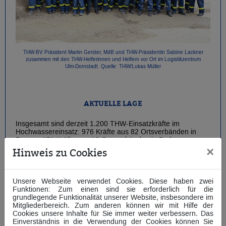
THW-BV Präsident Martin Gerster, MdB und THW-Präsidentin Sabine Lackner
zusammen mit den THW-Helferinnen und Helfern vor Ort im Logistikzentrum
Ulm-Dornstadt. Quelle: THW/Lukas Müller
AKTUELLE LAGE
Insgesamt sind derzeit 1.200 THW-Einsatzkräfte im
Hochwassereinsatz: 976 Kräfte aus 82 Ortsverbänden in
Bayern, 151 Kräfte aus 18 Ortsverbänden in Baden-
Württemberg und 47 Kräfte aus 14 Ortsverbänden in
×
Hinweis zu Cookies
Rheinland-Pfalz. Seit Beginn der Unwetterkatastrophe waren
bereits über
2.700 THW-Einsatzkräfte
aus 188
Ortsverbänden im Einsatz.
Unsere Webseite verwendet Cookies. Diese haben zwei
Funktionen: Zum einen sind sie erforderlich für die
grundlegende Funktionalität unserer Website, insbesondere im
ENTWICKLUNG DER LAGE
Mitgliederbereich. Zum anderen können wir mit Hilfe der
Cookies unsere Inhalte für Sie immer weiter verbessern. Das
Der Fokus der Einsätze liegt aktuell in Bayern, wo
18
Einverständnis in die Verwendung der Cookies können Sie