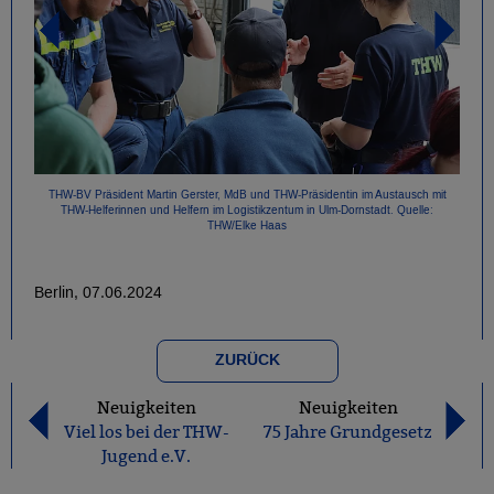
THW-BV Präsident Martin Gerster, MdB und THW-Präsidentin im Austausch mit
THW-Helferinnen und Helfern im Logistikzentum in Ulm-Dornstadt. Quelle:
THW/Elke Haas
Berlin, 07.06.2024
ZURÜCK
Neuigkeiten
Neuigkeiten
Viel los bei der THW-
75 Jahre Grundgesetz
Jugend e.V.