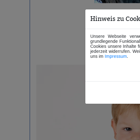
ziert auch für das DRK.
Hinweis zu Cook
Außerdem wird au
Unsere Webseite verwe
hat GSG eine THW-
grundlegende Funktionali
des THW und ist
Cookies unsere Inhalte 
jederzeit widerrufen. We
das passende Rüc
uns im
Impressum
.