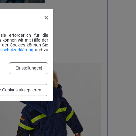
Am
×
 die
THW-Jugend
e erforderlich für die
ellen Einsatzjacke
 können wir mit Hilfe der
arat gibt es noch
g der Cookies können Sie
nschutzerklärung
und zu
Einstellungen
e Cookies akzeptieren