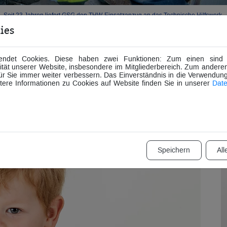
Seit 23 Jahren liefert GSG den THW-Einsatzanzug an das Technische Hilfswerk.
ies
ch an die jüngsten Helferinnen und Helfer gedacht. Für
ndet Cookies. Diese haben zwei Funktionen: Zum einen sind si
Kinderjacke entwickelt. Die orientiert sich an der aktu
tät unserer Website, insbesondere im Mitgliederbereich. Zum anderen
 im
GSG-Onlineshop
ab Größe 92 bis 134 erhältlich. Sep
für Sie immer weiter verbessern. Das Einverständnis in die Verwendun
itere Informationen zu Cookies auf Website finden Sie in unserer
Date
kschild „THW-Zukunft“.
Speichern
All