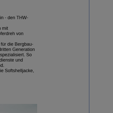
ein - den THW-
 mit
ferdreh von
ür die Bergbau-
dritten Generation
pezialisiert. So
dienste und
nd.
 Softshelljacke,