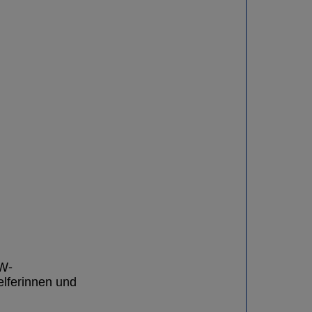
HW-
elferinnen und