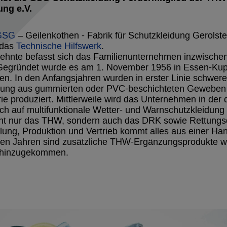
ng e.V.
GSG
– Geilenkothen - Fabrik für Schutzkleidung Gerolst
 das
Technische Hilfswerk
.
ehnte befasst sich das Familienunternehmen inzwischen
Gegründet wurde es am 1. November 1956 in Essen-Kup
en. In den Anfangsjahren wurden in erster Linie schwere
dung aus gummierten oder PVC-beschichteten Geweben f
ie produziert. Mittlerweile wird das Unternehmen in der 
ich auf multifunktionale Wetter- und Warnschutzkleidung s
cht nur das THW, sondern auch das DRK sowie Rettungs
lung, Produktion und Vertrieb kommt alles aus einer Ha
en Jahren sind zusätzliche THW-Ergänzungsprodukte wie
 hinzugekommen.