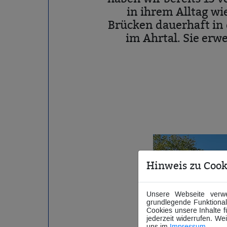
in ihrem Alltag w
Brücken dauerhaft in 
im Ahrtal. Sie er
Hinweis zu Cook
Unsere Webseite verwe
grundlegende Funktionali
Cookies unsere Inhalte 
jederzeit widerrufen. We
uns im
Impressum
.