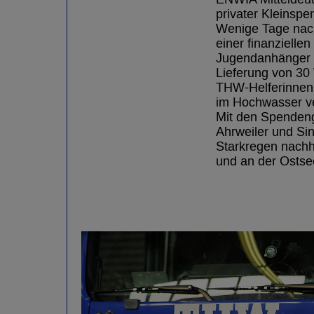
privater Kleinspe
Wenige Tage nach
einer finanzielle
Jugendanhänger re
Lieferung von 30
THW-Helferinnen u
im Hochwasser ve
Mit den Spendeng
Ahrweiler und Sin
Starkregen nachh
und an der Ostse