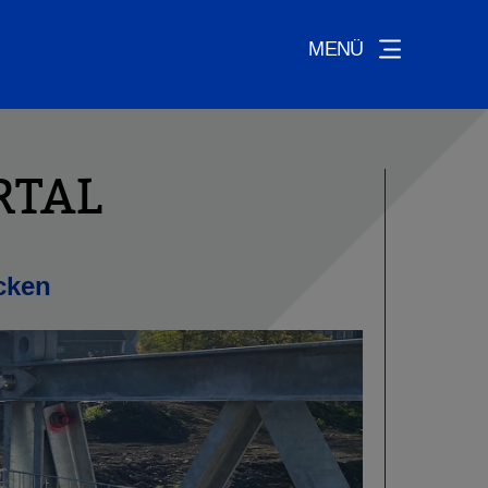
MENÜ
RTAL
cken