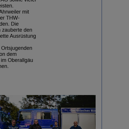
isten.
hrweiler mit
 der THW-
rden. Die
n zauberte den
lette Ausrüstung
r Ortsjugenden
 von dem
 im Oberallgäu
nen.