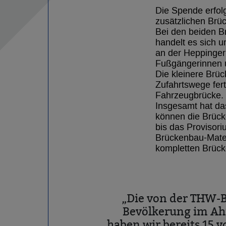
Die Spende erfol
zusätzlichen Brü
Bei den beiden B
handelt es sich 
an der Heppinger 
Fußgängerinnen u
Die kleinere Brüc
Zufahrtswege fert
Fahrzeugbrücke.
Insgesamt hat das
können die Brück
bis das Provisori
Brückenbau-Mater
kompletten Brüc
„Die von der THW-B
Bevölkerung im Ahr
haben wir bereits 15 