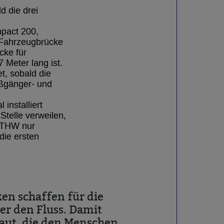
d die drei
pact 200,
 Fahrzeugbrücke
cke für
Meter lang ist.
t, sobald die
Fußgänger- und
installiert
telle verweilen,
s THW nur
die ersten
en schaffen für die
er den Fluss. Damit
baut, die den Menschen