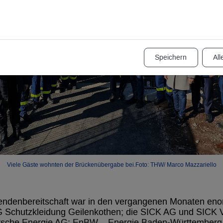
Speichern
All
Viele Gäste wohnten der Brückenübergabe bei.Foto: THW/ Marco Mazzariello
pendenbereitschaft war in den vergangenen Monaten eno
 Schutzkleidung Geilenkothen; die SICK AG und SICK 
tsche Energie AG; EnBW – Energie Baden-Württemberg 