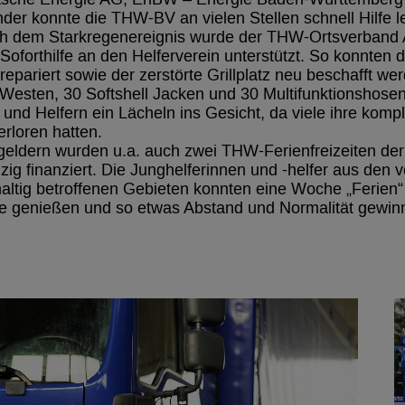
nder konnte die THW-BV an vielen Stellen schnell Hilfe le
 dem Starkregenereignis wurde der THW-Ortsverband A
n Soforthilfe an den Helferverein unterstützt. So konnten
pariert sowie der zerstörte Grillplatz neu beschafft we
 Westen, 30 Softshell Jacken und 30 Multifunktionshose
nd Helfern ein Lächeln ins Gesicht, da viele ihre komp
rloren hatten.
eldern wurden u.a. auch zwei THW-Ferienfreizeiten de
zig finanziert. Die Junghelferinnen und -helfer aus den
altig betroffenen Gebieten konnten eine Woche „Ferien“
e genießen und so etwas Abstand und Normalität gewin