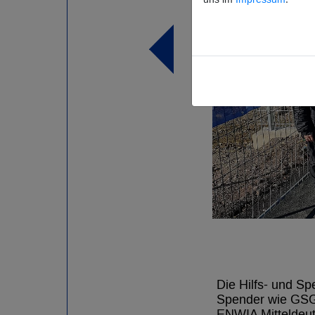
: THW/ Michael Walsdorf
Die Hilfs- und S
Spender wie GSG
ENWIA Mitteldeu