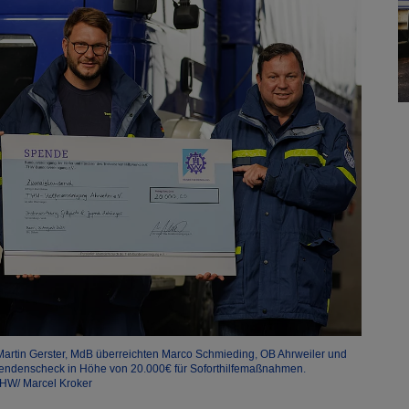
artin Gerster, MdB überreichten Marco Schmieding, OB Ahrweiler und
Spendenscheck in Höhe von 20.000€ für Soforthilfemaßnahmen.
THW/ Marcel Kroker