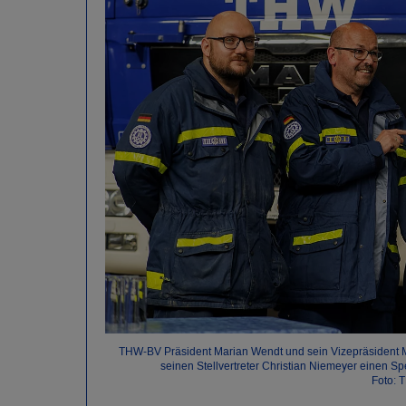
THW-BV Präsident Marian Wendt und sein Vizepräsident M
seinen Stellvertreter Christian Niemeyer einen 
Foto: 