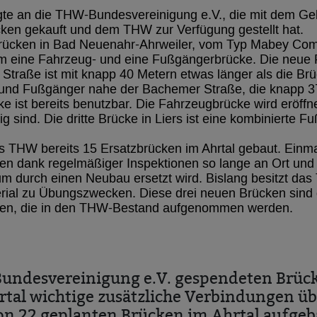
gte an die THW-Bundesvereinigung e.V., die mit dem Gel
cken gekauft und dem THW zur Verfügung gestellt hat.
rücken in Bad Neuenahr-Ahrweiler, vom Typ Mabey Com
um eine Fahrzeug- und eine Fußgängerbrücke. Die neue
Straße ist mit knapp 40 Metern etwas länger als die Brü
nd Fußgänger nahe der Bachemer Straße, die knapp 37 
ke ist bereits benutzbar. Die Fahrzeugbrücke wird eröffne
ig sind. Die dritte Brücke in Liers ist eine kombinierte 
 THW bereits 15 Ersatzbrücken im Ahrtal gebaut. Einmal 
en dank regelmäßiger Inspektionen so lange an Ort und S
um durch einen Neubau ersetzt wird. Bislang besitzt da
ial zu Übungszwecken. Diese drei neuen Brücken sind 
ken, die in den THW-Bestand aufgenommen werden.
undesvereinigung e.V. gespendeten Brück
tal wichtige zusätzliche Verbindungen üb
von 22 geplanten Brücken im Ahrtal aufge