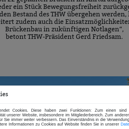
ieder ein Stück Bewegungsfreiheit zurückg
den Bestand des THW übergehen werden, hil
weitert zudem auch die Einsatzmöglichkeit
Brückenbau in zukünftigen Notlagen“,
betont THW-Präsident Gerd Friedsam.
ies
ndet Cookies. Diese haben zwei Funktionen: Zum einen sind si
tät unserer Website, insbesondere im Mitgliederbereich. Zum anderen
für Sie immer weiter verbessern. Das Einverständnis in die Verwendun
itere Informationen zu Cookies auf Website finden Sie in unserer
Date