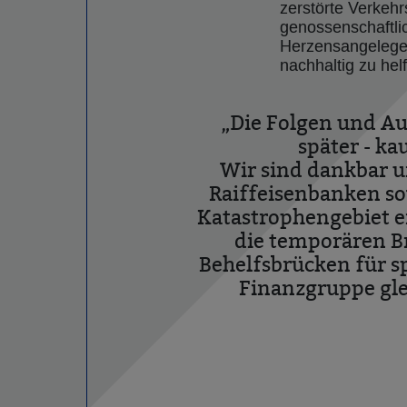
zerstörte Verkehr
genossenschaftli
Herzensangelegen
nachhaltig zu hel
„Die Folgen und Au
später - k
Wir sind dankbar u
Raiffeisenbanken s
Katastrophengebiet ei
die temporären B
Behelfsbrücken für s
Finanzgruppe gle