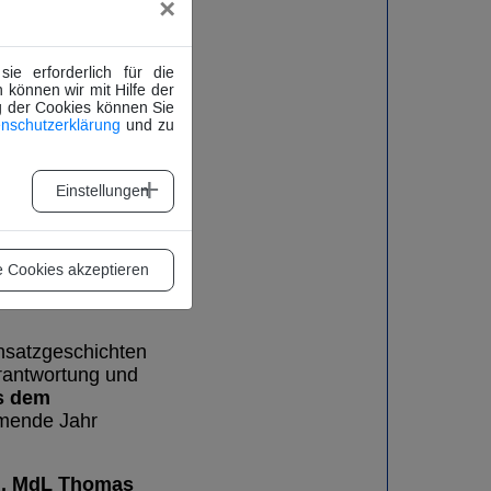
×
 als Verbindung
e erforderlich für die
 können wir mit Hilfe der
g der Cookies können Sie
nschutzerklärung
und zu
Einstellungen
n und des
t. Dabei werden
die
n Feuerwehren,
e Cookies akzeptieren
nsatzgeschichten
rantwortung und
us dem
mmende Jahr
d, MdL Thomas