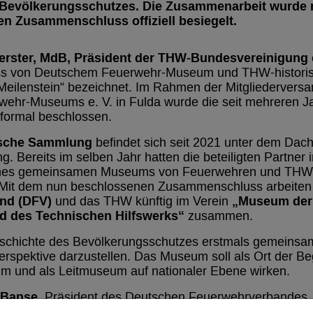
 Bevölkerungsschutzes. Die Zusammenarbeit wurde 
 Zusammenschluss offiziell besiegelt.
erster, MdB, Präsident der THW-Bundesvereinigung e
s von Deutschem Feuerwehr-Museum und THW-histori
n Meilenstein“ bezeichnet. Im Rahmen der Mitgliederver
ehr-Museums e. V. in Fulda wurde die seit mehreren Ja
formal beschlossen.
ische Sammlung
befindet sich seit 2021 unter dem Dac
. Bereits im selben Jahr hatten die beteiligten Partner i
 eines gemeinsamen Museums von Feuerwehren und THW 
 Mit dem nun beschlossenen Zusammenschluss arbeiten
nd (DFV)
„Museum der
und das THW künftig im Verein
d des Technischen Hilfswerks“
zusammen.
 Geschichte des Bevölkerungsschutzes erstmals gemeinsa
erspektive darzustellen. Das Museum soll als Ort der B
 und als Leitmuseum auf nationaler Ebene wirken.
 Banse
, Präsident des Deutschen Feuerwehrverbandes, u
storischen Gedächtnisses, des Ehrenamts und der Zusa