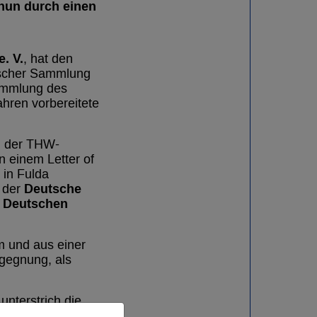
nun durch einen
. V.
, hat den
scher Sammlung
sammlung des
hren vorbereitete
h der THW-
n einem Letter of
in Fulda
Deutsche
 der
 Deutschen
m und aus einer
egegnung, als
nterstrich die
mmenarbeit für