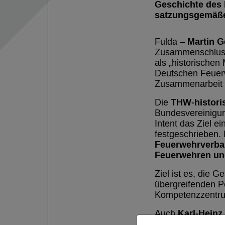
Geschichte des
satzungsgemäßen
Martin G
Fulda –
Zusammenschlus
als „historische
Deutschen Feuerw
Zusammenarbeit 
THW-histor
Die
Bundesvereinigung
Intent das Ziel
festgeschrieben.
Feuerwehrverba
Feuerwehren un
Ziel ist es, die
übergreifenden P
Kompetenzzentrum
Karl-Heinz
Auch
Bedeutung des hi