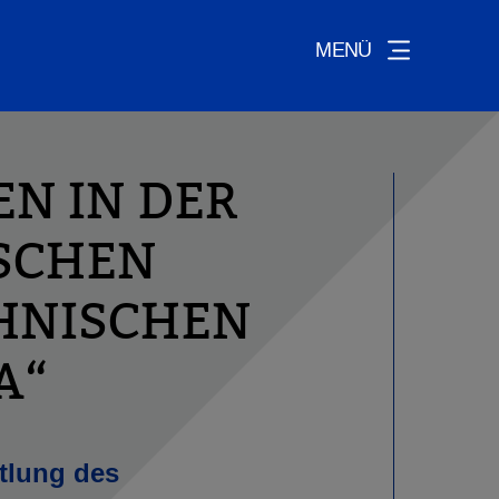
MENÜ
N IN DER
TSCHEN
HNISCHEN
A“
tlung des