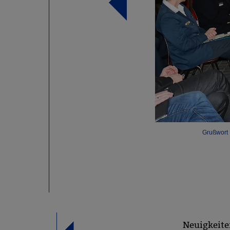
Grußwort 
räsident der THW-Bundesvereinigung
no Vetter, Dr. Heiko Wingenfeld,
Neuigkeite