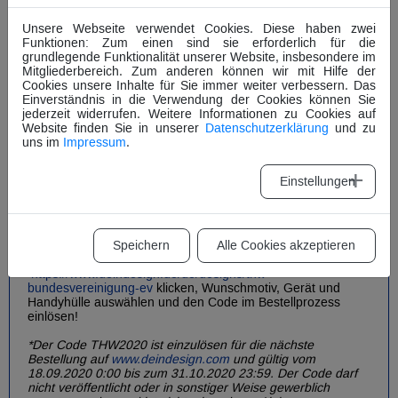
Unsere Webseite verwendet Cookies. Diese haben zwei
Funktionen: Zum einen sind sie erforderlich für die
grundlegende Funktionalität unserer Website, insbesondere im
Mitgliederbereich. Zum anderen können wir mit Hilfe der
Cookies unsere Inhalte für Sie immer weiter verbessern. Das
Einverständnis in die Verwendung der Cookies können Sie
jederzeit widerrufen. Weitere Informationen zu Cookies auf
Website finden Sie in unserer
Datenschutzerklärung
und zu
uns im
Impressum
.
Fünf verschiedene Motive sind im Onlineshop erhältlich.
Einstellungen
Zum Start der neuen Kooperation gibt es eine
Kennenlernaktion bis zum 31.10.2020!
Speichern
Alle Cookies akzeptieren
Mit dem Code THW2020* gibt es 10% Rabatt auf die
Handyhülle! Einfach auf
https://www.deindesign.de/de/designs/thw-
bundesvereinigung-ev
klicken, Wunschmotiv, Gerät und
Handyhülle auswählen und den Code im Bestellprozess
einlösen!
*Der Code THW2020 ist einzulösen für die nächste
Bestellung auf
www.deindesign.com
und gültig vom
18.09.2020 0:00 bis zum 31.10.2020 23:59. Der Code darf
nicht veröffentlicht oder in sonstiger Weise gewerblich