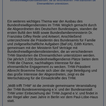
Bundesfreiwilligendienstleistenden, die an verschiedenen THW-Standorten die
Ehrenamtlichen unterstützen.
Ein weiteres wichtiges Thema war der Ausbau des
Bundesfreiwilligendienstes im THW. Möglich gemacht durch
die Abgeordneten des Deutschen Bundestages, standen die
ersten Bufdi den MdB sowie Bundesfamilienministerin Dr.
Franziska Giffey Rede und Antwort. Anschließend
unterzeichnete die Präsidentin des Bundesamts für Familie
und zivilgesellschaftliche Aufgaben (BaFzA), Edith Kürten,
gemeinsam mit der Ministerin fünf Verträge mit
Bundesfreiwilligendienstleistenden, die an verschiedenen
THW-Standorten die Ehrenamtlichen unterstützen werden.
Die jährlich 2.000 Bundesfreiwilligendienst-Plätze bieten dem
THW die Chance, nachhaltiges Interesse für das
ehrenamtliche Engagement zu wecken. THW-Präsident
Albrecht Broemme freute sich über die rege Beteiligung und
das große Interesse der Abgeordneten, zeigt es die
Wertschätzung für die Einsatzkräfte des THW.
„MdB trifft THW“ ist die zentrale gemeinsame Veranstaltung
der THW-Bundesvereinigung e.V. und der Bundesanstalt
THW unter Einbeziehung der THW-Jugend e.V. und findet in
der Regel aller zwei Jahre in Berlin vor dem Paul-Löbe-Haus
statt.