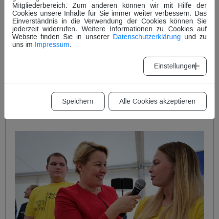
Dunger, Martin Gerster, MdB und Christian Herrmann (v.l.n.r.)
Mitgliederbereich. Zum anderen können wir mit Hilfe der
Cookies unsere Inhalte für Sie immer weiter verbessern. Das
Einverständnis in die Verwendung der Cookies können Sie
jederzeit widerrufen. Weitere Informationen zu Cookies auf
Website finden Sie in unserer
Datenschutzerklärung
und zu
uns im
Impressum
.
Die THW-Jugend präsentierte ihre neue Jugend-App „JApp“.
Diese App ermöglicht den THW-Jugendbetreuerinnen und –
Betreuern eine schnelle und unkomplizierte Vorbereitung
Einstellungen
ihrer Jugenddienste. Außerdem können sie selbst Methoden
einreichen und den Ausbildungsleitfaden so bereichern.
JApp wurde von der THW-BV gefördert.
Speichern
Alle Cookies akzeptieren