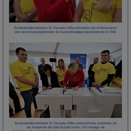
Bundesfamilienministerin Dr. Franziska Giffey informierte sich im Besonderen
über die Einsatzmöglichkeiten für Bundesfreiwilligendienstleistende im THW.
Bundesfamilienministerin Dr. Franziska Giffey unterzeichnete zusammen mit
der Präsidentin des BaFzA Edith Kürten, fünf Verträge mit