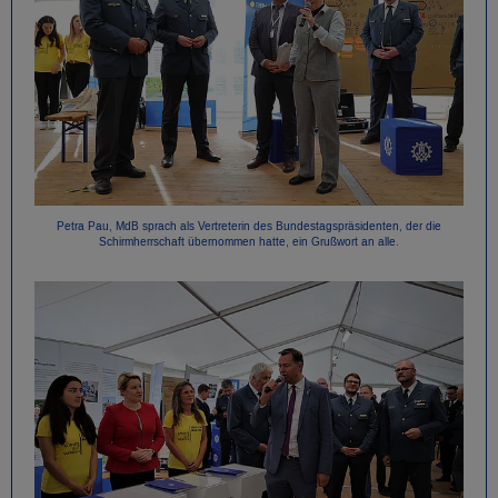
Petra Pau, MdB sprach als Vertreterin des Bundestagspräsidenten, der die
Schirmherrschaft übernommen hatte, ein Grußwort an alle.