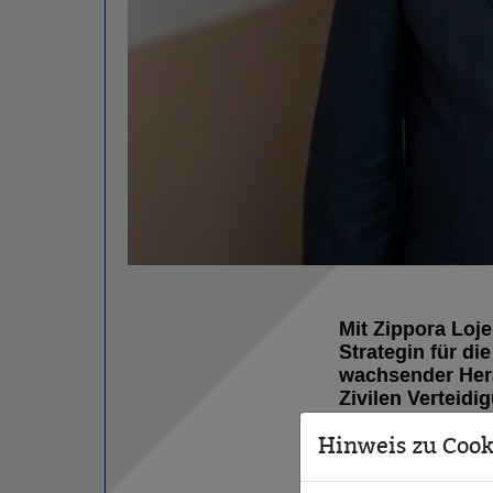
Mit Zippora Loj
Strategin für di
wachsender Her
Zivilen Verteidi
Stimme innerhal
Hinweis zu Cook
Der Vorstand der