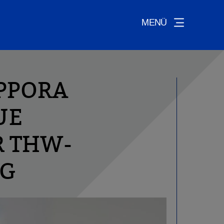
MENÜ
IPPORA
UE
R THW-
NG