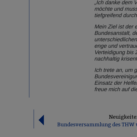
„Ich danke dem V
möchte und muss
tiefgreifend durc
Mein Ziel ist de
Bundesanstalt, d
unterschiedlichen
enge und vertrau
Verteidigung bis 
nachhaltig krisen
Ich trete an, um
Bundesvereinigun
Einsatz der Helfe
freue mich auf d
Neuigkeite
Bundesversammlung des THW w