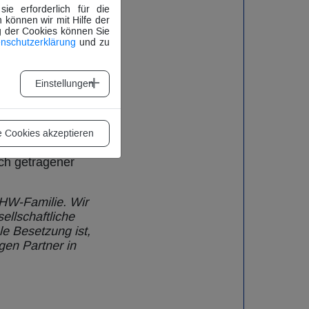
 Lojenburg ihren
e erforderlich für die
eidung im
 können wir mit Hilfe der
g der Cookies können Sie
nschutzerklärung
und zu
sen der Zukunft
den
Einstellungen
igung bis zum
orischen
 Bundesebene das
eter des THW
e Cookies akzeptieren
hen
ch getragener
HW-Familie. Wir
llschaftliche
le Besetzung ist,
gen Partner in