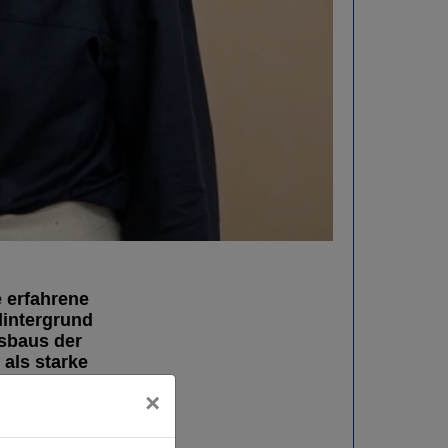
 erfahrene
Hintergrund
sbaus der
 als starke
×
he